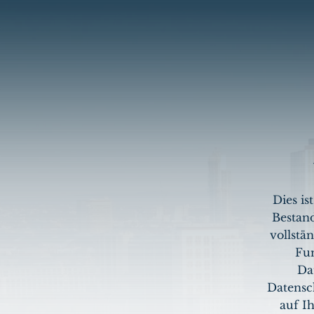
Dies is
Bestand
vollstä
Fun
Da
Datensc
auf I