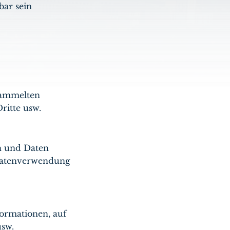
bar sein
sammelten
ritte usw.
n und Daten
 Datenverwendung
ormationen, auf
usw.