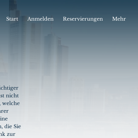
Start
Anmelden
Reservierungen
Mehr
Z
ichtiger
st nicht
, welche
hrer
ine
 die Sie
nk zur