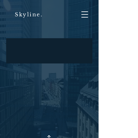
Skyline.
Impressum
Datenschutz
AGB
© 2035 Website im Aufbau.
Erstellt mit
Wix.com